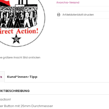
Anarchia-Versand
Artikeldatenblatt drucken
ne größere Ansicht Bild anklicken
ls
Kund*innen-Tipp
UKTBESCHREIBUNG
 action!
ger Button mit 25mm Durchmesser