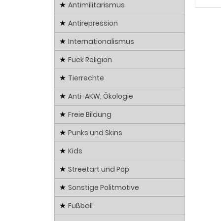
Antimilitarismus
Antirepression
Internationalismus
Fuck Religion
Tierrechte
Anti-AKW, Ökologie
Freie Bildung
Punks und Skins
Kids
Streetart und Pop
Sonstige Politmotive
Fußball