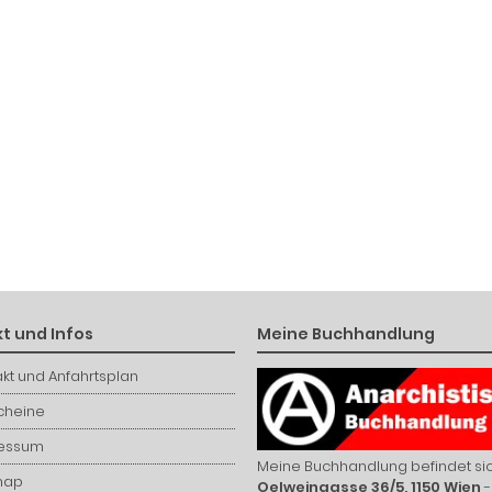
t und Infos
Meine Buchhandlung
kt und Anfahrtsplan
cheine
essum
Meine Buchhandlung befindet sic
map
Oelweingasse 36/5, 1150 Wien
-