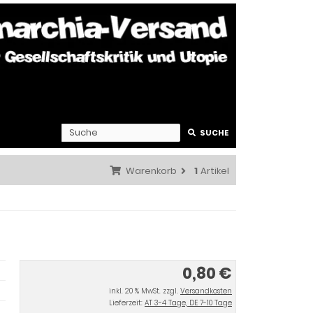
SUCHE
Warenkorb
1
Artikel
0,80 €
inkl. 20 % MwSt. zzgl.
Versandkosten
Lieferzeit:
AT 3-4 Tage, DE 7-10 Tage