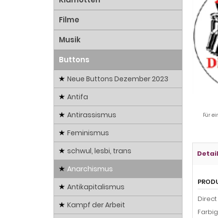
Filme
Musik
Buttons
Neue Buttons Dezember 2023
Antifa
Antirassismus
Für ei
Feminismus
schwul, lesbi, trans
Detai
Anarchismus
PROD
Antikapitalismus
Direct
Kampf der Arbeit
Farbi