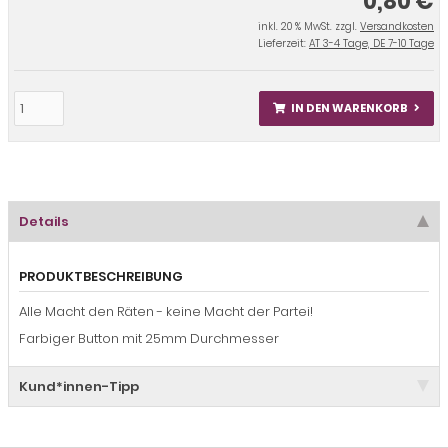
0,80 €
inkl. 20 % MwSt. zzgl.
Versandkosten
Lieferzeit:
AT 3-4 Tage, DE 7-10 Tage
IN DEN WARENKORB
Details
PRODUKTBESCHREIBUNG
Alle Macht den Räten - keine Macht der Partei!
Farbiger Button mit 25mm Durchmesser
Kund*innen-Tipp