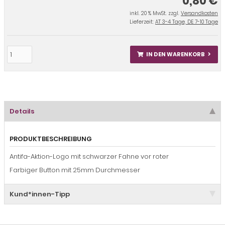
0,80 €
inkl. 20 % MwSt. zzgl.
Versandkosten
Lieferzeit:
AT 3-4 Tage, DE 7-10 Tage
IN DEN WARENKORB
Details
PRODUKTBESCHREIBUNG
Antifa-Aktion-Logo mit schwarzer Fahne vor roter
Farbiger Button mit 25mm Durchmesser
Kund*innen-Tipp