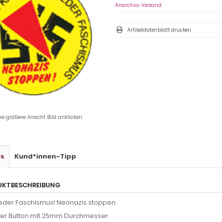
Anarchia-Versand
Artikeldatenblatt drucken
ne größere Ansicht Bild anklicken
ls
Kund*innen-Tipp
UKTBESCHREIBUNG
ieder Faschismus! Neonazis stoppen
ger Button mit 25mm Durchmesser