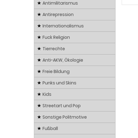
Antimilitarismus
Antirepression
Internationalismus
Fuck Religion
Tierrechte
Anti-AKW, Ökologie
Freie Bildung
Punks und Skins
Kids
Streetart und Pop
Sonstige Politmotive
Fußball