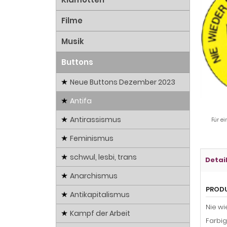
Filme
Musik
Buttons
Neue Buttons Dezember 2023
Antifa
Antirassismus
Für ei
Feminismus
schwul, lesbi, trans
Detai
Anarchismus
PROD
Antikapitalismus
Nie w
Kampf der Arbeit
Farbi