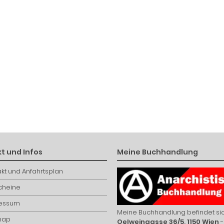
t und Infos
Meine Buchhandlung
kt und Anfahrtsplan
cheine
essum
Meine Buchhandlung befindet sic
map
Oelweingasse 36/5, 1150 Wien
-