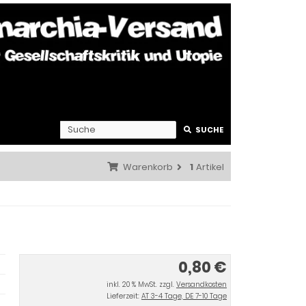
SUCHE
Warenkorb
1
Artikel
0,80 €
inkl. 20 % MwSt. zzgl.
Versandkosten
Lieferzeit:
AT 3-4 Tage, DE 7-10 Tage