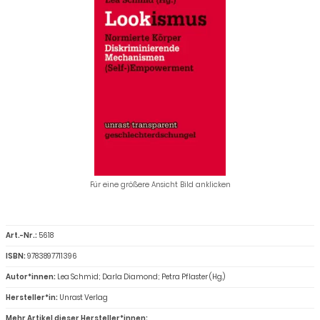
Für eine größere Ansicht Bild anklicken
Art.-Nr.:
5618
ISBN:
9783897711396
Autor*innen:
Lea Schmid; Darla Diamond; Petra Pflaster (Hg.)
Hersteller*in:
Unrast Verlag
Mehr Artikel dieser Hersteller*innen: