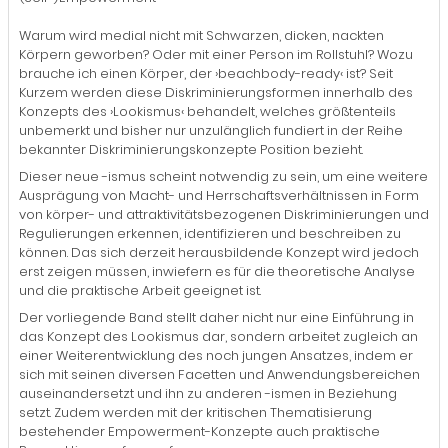
Warum wird medial nicht mit Schwarzen, dicken, nackten
Körpern geworben? Oder mit einer Person im Rollstuhl? Wozu
brauche ich einen Körper, der ›beachbody-ready‹ ist? Seit
Kurzem werden diese Diskriminierungsformen innerhalb des
Konzepts des ›Lookismus‹ behandelt, welches größtenteils
unbemerkt und bisher nur unzulänglich fundiert in der Reihe
bekannter Diskriminierungskonzepte Position bezieht.
Dieser neue -ismus scheint notwendig zu sein, um eine weitere
Ausprägung von Macht- und Herrschaftsverhältnissen in Form
von körper- und attraktivitätsbezogenen Diskriminierungen und
Regulierungen erkennen, identifizieren und beschreiben zu
können. Das sich derzeit herausbildende Konzept wird jedoch
erst zeigen müssen, inwiefern es für die theoretische Analyse
und die praktische Arbeit geeignet ist.
Der vorliegende Band stellt daher nicht nur eine Einführung in
das Konzept des Lookismus dar, sondern arbeitet zugleich an
einer Weiterentwicklung des noch jungen Ansatzes, indem er
sich mit seinen diversen Facetten und Anwendungsbereichen
auseinandersetzt und ihn zu anderen -ismen in Beziehung
setzt. Zudem werden mit der kritischen Thematisierung
bestehender Empowerment-Konzepte auch praktische