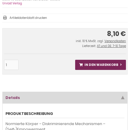
Unrast Verlag
Artikeldatenblatt drucken
8,10 €
inkl. 10 % MwSt. zzgl.
Versandkosten
Lieferzeit:
AT und DE: 7-10 Tage
IN DEN WARENKORB
Details
PRODUKTBESCHREIBUNG
Normierte Körper – Diskriminierende Mechanismen –
(Self-)Empowerment