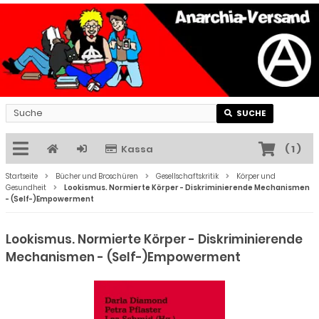
SUCHE
Kassa
(
1
)
Startseite
Bücher und Broschüren
Gesellschaftskritik
Körper und
Gesundheit
Lookismus. Normierte Körper - Diskriminierende Mechanismen
- (Self-)Empowerment
Lookismus. Normierte Körper - Diskriminierende
Mechanismen - (Self-)Empowerment