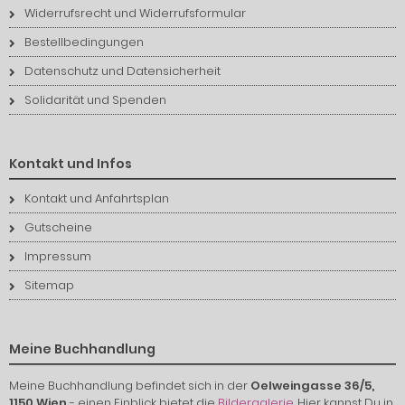
Widerrufsrecht und Widerrufsformular
Bestellbedingungen
Datenschutz und Datensicherheit
Solidarität und Spenden
Kontakt und Infos
Kontakt und Anfahrtsplan
Gutscheine
Impressum
Sitemap
Meine Buchhandlung
Meine Buchhandlung befindet sich in der
Oelweingasse 36/5,
1150 Wien
- einen Einblick bietet die
Bildergalerie
. Hier kannst Du in