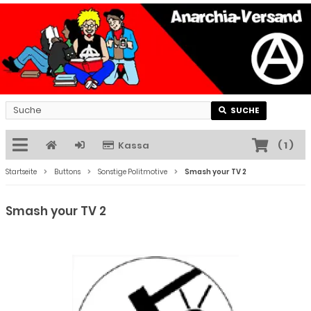
SUCHE
Kassa
(
1
)
Startseite
Buttons
Sonstige Politmotive
Smash your TV 2
Smash your TV 2