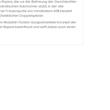
ojava, die u.a. die ›Befreiung der Geschlechter‹
kratischen Autonomie‹ stützt, in der alle
ner Frauenquote von mindestens 40% besetzt
h/weiblichen Doppelspitzen.
von Abdullah Öcalan ausgearbeitete Konzept der
Rojava beeinflusst und wirft dabei auch einen