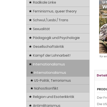
Radikale Linke
Feminismus, queer theory
Schwul / Lesbi / Trans
Sexualität
Pädagogik und Psychologie
Gesellschaftskritik
Kampf der Lohnarbeit!
Für ei
Internationalismus
Internationalismus
Detai
US-Politik, Terrorismus
Nahostkonflikt
PROD
Religion und Esoterikkritik
Der Fr
Die US
Antimilitarismus