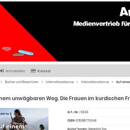
Anmelden
Kassa
Bücher und Broschüren
Internationalismus
Internationalismus
Auf eine
inem unwägbaren Weg. Die Frauen im kurdischen F
Art.-Nr.:
5666
ISBN:
9783897710641
Autor*innen:
Meredith Tax