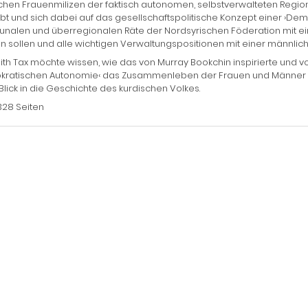
chen Frauenmilizen der faktisch autonomen, selbstverwalteten Region R
bt und sich dabei auf das gesellschaftspolitische Konzept einer ›Demo
alen und überregionalen Räte der Nordsyrischen Föderation mit ei
 sollen und alle wichtigen Verwaltungspositionen mit einer männlic
th Tax möchte wissen, wie das von Murray Bookchin inspirierte und 
ratischen Autonomie‹ das Zusammenleben der Frauen und Männer in 
 Blick in die Geschichte des kurdischen Volkes.
328 Seiten