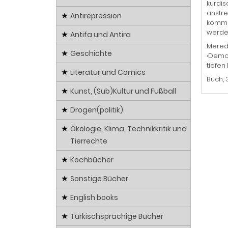
kurdis
anstre
Antirepression
kommun
werden
Antifa und Antira
Meredi
Geschichte
›Demok
tiefen
Literatur und Comics
Buch, 
Kunst, (Sub)Kultur und Fußball
Drogen(politik)
Ökologie, Klima, Technikkritik und
Tierrechte
Kochbücher
Sonstige Bücher
English books
Türkischsprachige Bücher