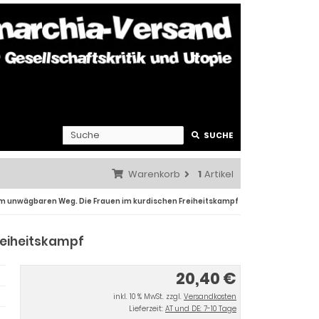
SUCHE
Warenkorb
1
Artikel
m unwägbaren Weg. Die Frauen im kurdischen Freiheitskampf
reiheitskampf
20,40 €
inkl. 10 % MwSt. zzgl.
Versandkosten
Lieferzeit:
AT und DE: 7-10 Tage