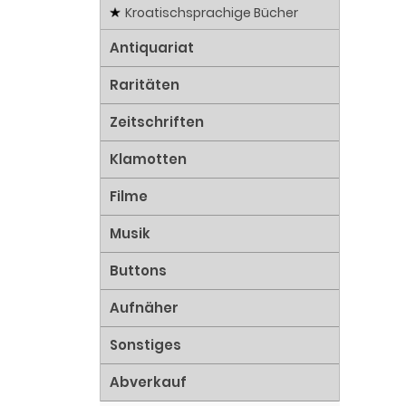
Kroatischsprachige Bücher
Antiquariat
Raritäten
Zeitschriften
Klamotten
Filme
Musik
Buttons
Aufnäher
Sonstiges
Abverkauf