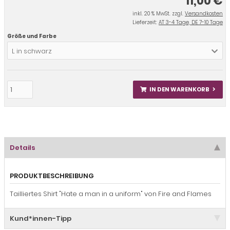
11,00 €
inkl. 20 % MwSt. zzgl.
Versandkosten
Lieferzeit:
AT 3-4 Tage, DE 7-10 Tage
Größe und Farbe
L in schwarz
IN DEN WARENKORB
Details
PRODUKTBESCHREIBUNG
Tailliertes Shirt "Hate a man in a uniform" von Fire and Flames
Kund*innen-Tipp