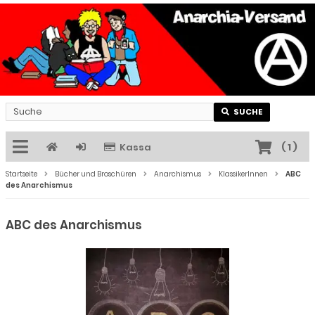
SUCHE
Kassa
(
1
)
Startseite
Bücher und Broschüren
Anarchismus
KlassikerInnen
ABC
des Anarchismus
ABC des Anarchismus