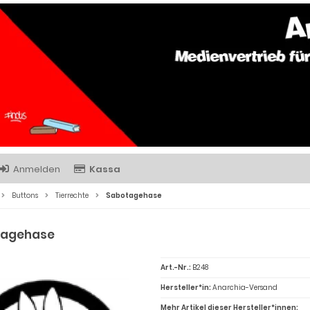
Anmelden
Kassa
Buttons
Tierrechte
Sabotagehase
tagehase
Art.-Nr.:
B248
Hersteller*in:
Anarchia-Versand
Mehr Artikel dieser Hersteller*innen: