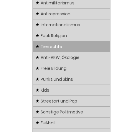
Antimilitarismus
Antirepression
Internationalismus
Fuck Religion
Tierrechte
Anti-AKW, Ökologie
Freie Bildung
Punks und Skins
Kids
Streetart und Pop
Sonstige Politmotive
Fußball