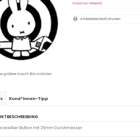
Anarchia-Versand
Artikeldatenblatt drucken
ne größere Ansicht Bild anklicken
ls
Kund*innen-Tipp
UKTBESCHREIBUNG
rzweißer Button mit 25mm Durchmesser