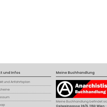
t und Infos
Meine Buchhandlung
kt und Anfahrtsplan
cheine
essum
Meine Buchhandlung befindet sic
map
Oelweingasse 36/5, 1150 Wien
-