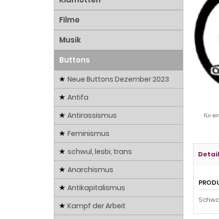
Filme
Musik
Buttons
Neue Buttons Dezember 2023
Antifa
Antirassismus
Für ei
Feminismus
schwul, lesbi, trans
Detai
Anarchismus
PROD
Antikapitalismus
Schwa
Kampf der Arbeit