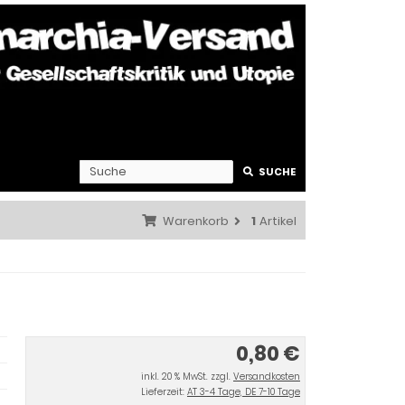
SUCHE
Warenkorb
1
Artikel
0,80 €
inkl. 20 % MwSt. zzgl.
Versandkosten
Lieferzeit:
AT 3-4 Tage, DE 7-10 Tage