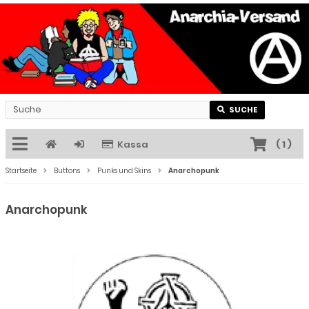
SUCHE
Kassa
(
1
)
Startseite
Buttons
Punks und Skins
Anarchopunk
Anarchopunk