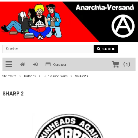
SUCHE
Kassa
(
1
)
Startseite
Buttons
Punks und Skins
SHARP 2
SHARP 2