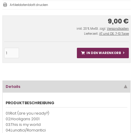
Artikeldatenblatt drucken
9,00 €
inkl. 20 % MwSt. zzgl.
Versandkosten
Lieferzeit:
AT und DE: 7-10 Tage
IN DEN WARENKORB
Details
PRODUKTBESCHREIBUNG
01.Riot (are you ready?)
02.Hooligans 2001
03.This is my world
04.Lunatici/Romantici