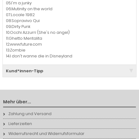
05.I'm a junky
06.Mutinity on the world
07.Locale 1982
08.Sopravivo Qui
09.Dirty Punk
10.Occhi Azzurri (She's no angel)
11.Ghetto Mentalita
12.www.future.com
13.Zombie
14.I don't wanne die in Disneyland
Kund*innen-Tipp
Mehr über...
Zahlung und Versand
Lieferzeiten
Widerrufsrecht und Widerrufsformular