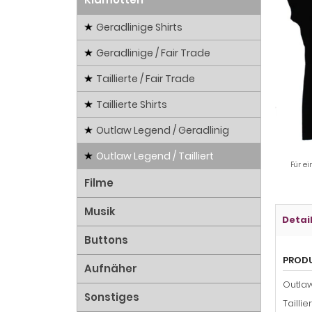
Geradlinige Shirts
Geradlinige / Fair Trade
Taillierte / Fair Trade
Taillierte Shirts
Outlaw Legend / Geradlinig
Outlaw Legend / Tailliert
Für ei
Filme
Musik
Detai
Buttons
PROD
Aufnäher
Outlaw
Sonstiges
Taillie