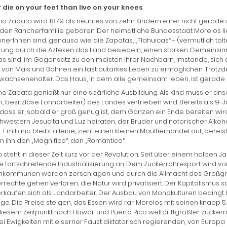
 die on your feet than live on your knees
no Zapata wird 1879 als neuntes von zehn Kindern einer nicht gerad
den Rancherfamilie geboren. Der heimatliche Bundesstaat Morelos lieg
erInnen sind, genauso wie die Zapatas, „Tlahuicas“ - (vermutlich tol
ung durch die Azteken das Land besiedeln, einen starken Gemeinsinn
s sind, im Gegensatz zu den meisten ihrer Nachbarn, imstande, sich 
von Mais und Bohnen ein fast autarkes Leben zu ermöglichen. Trotzd
wachsenenalter. Das Haus, in dem alle gemeinsam leben, ist gerade 
no Zapata genießt nur eine spärliche Ausbildung. Als Kind muss er anse
, besitzlose Lohnarbeiter) des Landes vertrieben wird. Bereits als 9-J
, dass er, sobald er groß genug ist, dem Ganzen ein Ende bereiten wird. 
hwestern Jesucita und Luz heiraten, der Bruder und notorischer Alkoho
 Emiliano bleibt alleine, zieht einen kleinen Maultierhandel auf, berei
 ihn den „Magnifico“, den „Romantico“.
 steht in dieser Zeit kurz vor der Revolution. Seit über einem halbe
e fortschreitende Industrialisierung an. Dem Zuckerrohrexport wird 
kommunen werden zerschlagen und durch die Allmacht des Großgrund
rechte gehen verloren, die Natur wird privatisiert. Der Kapitalismus 
rkaufen sich als Landarbeiter. Der Ausbau von Monokulturen bedingt
lge. Die Preise steigen, das Essen wird rar. Morelos mit seinen knap
 diesem Zeitpunkt nach Hawaii und Puerto Rico weltdrittgrößter Zuck
rei Ewigkeiten mit eiserner Faust diktatorisch regierenden, von Euro