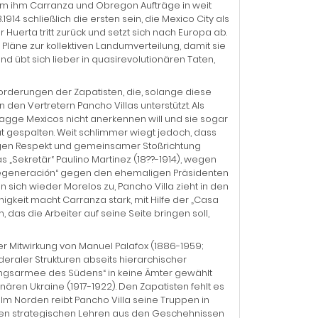
dem ihm Carranza und Obregon Aufträge in weit
4 schließlich die ersten sein, die Mexico City als
Huerta tritt zurück und setzt sich nach Europa ab.
“ Pläne zur kollektiven Landumverteilung, damit sie
d übt sich lieber in quasirevolutionären Taten,
Forderungen der Zapatisten, die, solange diese
 den Vertretern Pancho Villas unterstützt. Als
lagge Mexicos nicht anerkennen will und sie sogar
ut gespalten. Weit schlimmer wiegt jedoch, dass
tigen Respekt und gemeinsamer Stoßrichtung
„Sekretär“ Paulino Martinez (18??-1914), wegen
 „Regeneración“ gegen den ehemaligen Präsidenten
 sich wieder Morelos zu, Pancho Villa zieht in den
igkeit macht Carranza stark, mit Hilfe der „Casa
das die Arbeiter auf seine Seite bringen soll,
ger Mitwirkung von Manuel Palafox (1886-1959;
eraler Strukturen abseits hierarchischer
reiungsarmee des Südens“ in keine Ämter gewählt
ären Ukraine (1917-1922). Den Zapatisten fehlt es
 Im Norden reibt Pancho Villa seine Truppen in
ten strategischen Lehren aus den Geschehnissen