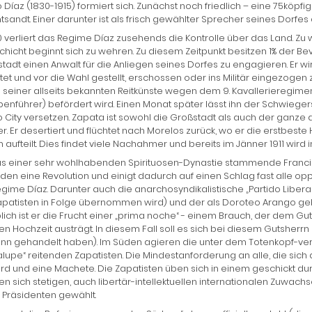
io Díaz (1830-1915) formiert sich. Zunächst noch friedlich – eine 75kö
ntsandt. Einer darunter ist als frisch gewählter Sprecher seines Dorfes
0 verliert das Regime Díaz zusehends die Kontrolle über das Land. Z
schicht beginnt sich zu wehren. Zu diesem Zeitpunkt besitzen 1% der B
tadt einen Anwalt für die Anliegen seines Dorfes zu engagieren. Er w
tet und vor die Wahl gestellt, erschossen oder ins Militär eingezogen
910 seiner allseits bekannten Reitkünste wegen dem 9. Kavallerieregime
enführer) befördert wird. Einen Monat später lässt ihn der Schwiege
 City versetzen. Zapata ist sowohl die Großstadt als auch der gan
r. Er desertiert und flüchtet nach Morelos zurück, wo er die erstbest
 aufteilt. Dies findet viele Nachahmer und bereits im Jänner 1911 wird
us einer sehr wohlhabenden Spirituosen-Dynastie stammende Franci
den eine Revolution und einigt dadurch auf einen Schlag fast alle o
gime Díaz. Darunter auch die anarchosyndikalistische „Partido Liberal 
patisten in Folge übernommen wird) und der als Doroteo Arango gebor
ich ist er die Frucht einer „prima noche“ - einem Brauch, der dem Gut
en Hochzeit austrägt. In diesem Fall soll es sich bei diesem Gutshe
n gehandelt haben). Im Süden agieren die unter dem Totenkopf-ver
upe“ reitenden Zapatisten. Die Mindestanforderung an alle, die sich
erd und eine Machete. Die Zapatisten üben sich in einem geschickt dur
en sich stetigen, auch libertär-intellektuellen internationalen Zuwachs
Präsidenten gewählt.