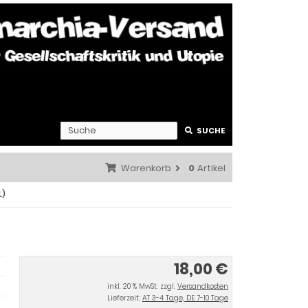
SUCHE
Warenkorb
0
Artikel
L)
18,00 €
inkl. 20 % MwSt. zzgl.
Versandkosten
Lieferzeit:
AT 3-4 Tage, DE 7-10 Tage