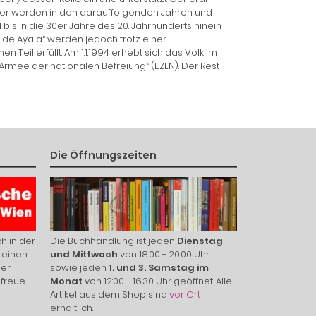
ter werden in den darauffolgenden Jahren und
s in die 30er Jahre des 20. Jahrhunderts hinein
 de Ayala“ werden jedoch trotz einer
 Teil erfüllt. Am 1.1.1994 erhebt sich das Volk im
mee der nationalen Befreiung“ (EZLN). Der Rest
Die Öffnungszeiten
h in der
Die Buchhandlung ist jeden
Dienstag
 einen
und Mittwoch
von 18:00 - 20:00 Uhr
ier
sowie jeden
1. und 3. Samstag im
 freue
Monat
von 12:00 - 16:30 Uhr geöffnet. Alle
Artikel aus dem Shop sind
vor Ort
erhältlich.