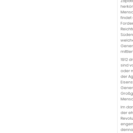
Zapata
herköm
Mensch
findet
Forde
Reicht
Südens
welche
Genera
mittle
1912 d
sind v
oder m
der Ag
Eisens
Genera
Großgr
Mensch
Im dar
der eh
Revolu
engen 
dennoc