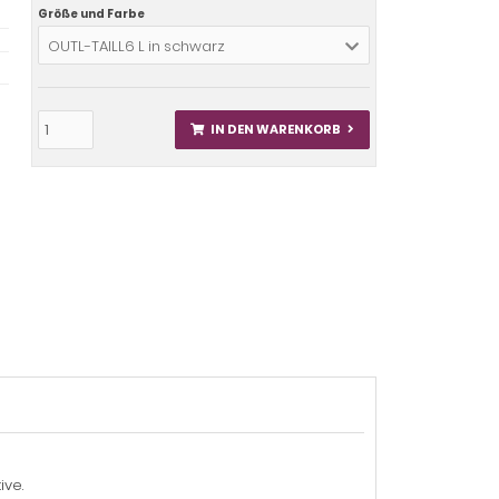
Größe und Farbe
OUTL-TAILL6 L in schwarz
IN DEN WARENKORB
ive.