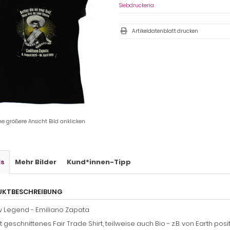
Siebdruckeria
Artikeldatenblatt drucken
ne größere Ansicht Bild anklicken
ls
Mehr Bilder
Kund*innen-Tipp
UKTBESCHREIBUNG
 Legend - Emiliano Zapata
rt geschnittenes Fair Trade Shirt, teilweise auch Bio - z.B. von Earth posit