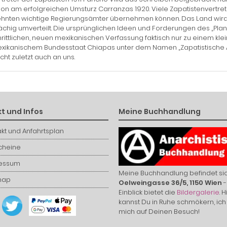
n am erfolgreichen Umsturz Carranzas 1920. Viele Zapatistenvertre
hnten wichtige Regierungsämter übernehmen können. Das Land wird bi
ächig umverteilt. Die ursprünglichen Ideen und Forderungen des „Plan
hrittlichen, neuen mexikanischen Verfassung faktisch nur zu einem kleinen
ikanischem Bundesstaat Chiapas unter dem Namen „Zapatistische Ar
icht zuletzt auch an uns.
t und Infos
Meine Buchhandlung
kt und Anfahrtsplan
cheine
essum
Meine Buchhandlung befindet sic
map
Oelweingasse 36/5, 1150 Wien
-
Einblick bietet die
Bildergalerie
. H
kannst Du in Ruhe schmökern, ich
mich auf Deinen Besuch!