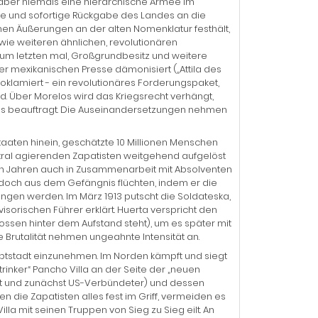
e aber niemals eine hierarchische Armee im
ge und sofortige Rückgabe des Landes an die
en Äußerungen an der alten Nomenklatur festhält,
wie weiteren ähnlichen, revolutionären
m letzten mal, Großgrundbesitz und weitere
er mexikanischen Presse dämonisiert („Attila des
oklamiert - ein revolutionäres Forderungspaket,
. Über Morelos wird das Kriegsrecht verhängt,
tes beauftragt. Die Auseinandersetzungen nehmen
aaten hinein, geschätzte 10 Millionen Menschen
ral agierenden Zapatisten weitgehend aufgelöst
den Jahren auch in Zusammenarbeit mit Absolventen
jedoch aus dem Gefängnis flüchten, indem er die
ungen werden. Im März 1913 putscht die Soldateska,
sorischen Führer erklärt. Huerta verspricht den
ossen hinter dem Aufstand steht), um es später mit
Brutalität nehmen ungeahnte Intensität an.
auptstadt einzunehmen. Im Norden kämpft und siegt
trinker“ Pancho Villa an der Seite der „neuen
rat und zunächst US-Verbündeter) und dessen
die Zapatisten alles fest im Griff, vermeiden es
a mit seinen Truppen von Sieg zu Sieg eilt. An