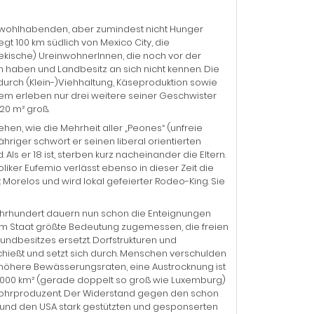
e wohlhabenden, aber zumindest nicht Hunger
t 100 km südlich von Mexico City, die
tekische) UreinwohnerInnen, die noch vor der
 haben und Landbesitz an sich nicht kennen. Die
durch (Klein-)Viehhaltung, Käseproduktion sowie
em erleben nur drei weitere seiner Geschwister
20 m² groß.
hen, wie die Mehrheit aller „Peones“ (unfreie
ähriger schwört er seinen liberal orientierten
Als er 18 ist, sterben kurz nacheinander die Eltern.
liker Eufemio verlässt ebenso in dieser Zeit die
st Morelos und wird lokal gefeierter Rodeo-King. Sie
n Jahrhundert dauern nun schon die Enteignungen
vom Staat größte Bedeutung zugemessen, die freien
besitzes ersetzt. Dorfstrukturen und
schießt und setzt sich durch. Menschen verschulden
 höhere Bewässerungsraten, eine Austrocknung ist
p 5.000 km² (gerade doppelt so groß wie Luxemburg)
errohrproduzent. Der Widerstand gegen den schon
pa und den USA stark gestützten und gesponserten