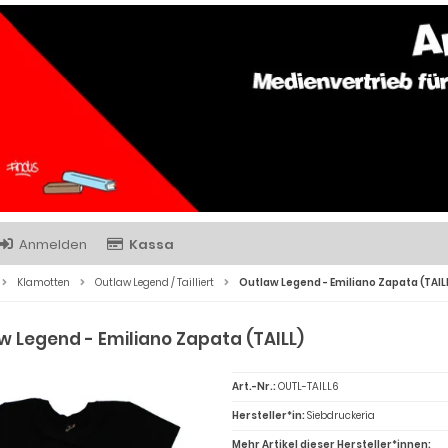
Anmelden
Kassa
Klamotten
Outlaw Legend / Tailliert
Outlaw Legend - Emiliano Zapata (TAIL
w Legend - Emiliano Zapata (TAILL)
Art.-Nr.:
OUTL-TAILL6
Hersteller*in:
Siebdruckeria
Mehr Artikel dieser Hersteller*innen: