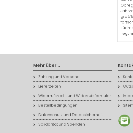
Obrego
Jahrze
großfl
fortsc
südmex
liegt n
Mehr über...
Kontak
Zahlung und Versand
Konta
Lieferzeiten
Guts
Widerrufsrecht und Widerrufsformular
Impr
Bestellbedingungen
Site
Datenschutz und Datensicherheit
Solidarität und Spenden