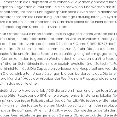
Einmarsch in die Hauptstadt wird Pancho Villa jedoch gehindert, in
genen Gegenden aufbürden – sie selbst wollen, und werden am 15.8.191
er betreten, um ihren Führungsanspruch nicht zu verlieren. Machthaber 
patisten fordern die Einhaltung und sofortige Erfüllung ihrer „De Ayala
za als neuen Führer anerkennen. Carranza selbst denkt nicht daran un
r Zerstörung von Kirchen und Ähnlichem.
r für Oktober 1914 einberufenen Junta in Aguascalientes werden die 
erfüllt sind, nur als Beobachter teilnehmen wollen, in vollem Umfang von
 der Zapatistenvertreter Antonio Díaz Soto Y Gama (1880-1967) die F
aktionäres Zeichen schmäht, kommt es zum Aufruhr. Die Junta ist erne
ancho Villa und Emiliano Zapata, nach anfänglich großem gegensei
Carranza, in den folgenden Wochen doch entzweien, da Villa Zapatas 
 früheren Schmähschriften in der sozial-revolutionären Zeitschrift
, hinrichten lässt. Die Zapatisten verlassen die Haupstadt und wenden
. Die vereinbarten Unterstützungen bleiben beiderseits aus. Die Unein
ero Mundial“ (Haus der Arbeiter der Welt), einem Propagandazentrum, 
t ihm das noch leichter.
fständische Morelos erlebt 1915 die ersten Ernten und unter tatkräfti
s größter Ratgeber ab 1914) eine weitgehende Entstehung lokaler, föd
ng“ und bar jeder Polizeistruktur (so dürfen z.B. Mitglieder der „Bef
) – ähnlich der fast zeitgleichen Machnowschtschina in der revolution
ings an Bewaffnung, Willen und Kraft, Mexico City wieder zu gefährden.
rößten Gemetzeln gegen jene von General Obregon auf, der die ers