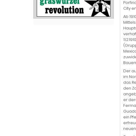
Porfir
City e
Ab 191
Mittel
Haupts
verhaf
11.2.1
(Grupp
Mexico
zuwide
Bauern
Der a
im Nor
das Re
den Za
angebl
er der
Ferman
Guadal
ein Pf
erfreu
neuen 