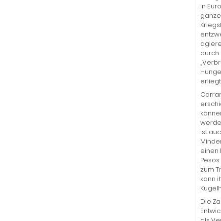
in Eur
ganze 
Kriegs
entzwe
agiere
durch 
„Verb
Hunger
erliegt
Carran
erschi
können
werden
ist au
Minder
einen 
Pesos.
zum Tr
kann i
Kugelh
Die Za
Entwic
als Ve