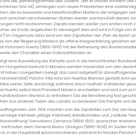
 und die „Befreiungsarmee des Südens“, der er offiziell vorsteht (di
mlichen Sinn ist), verlangen vom neuen Präsidenten eine vollständi
en, die es besiedeln und bewirtschaften. Madera, der entgegen sein
 sich zwischen verschiedenen Stühlen wieder und kann/will diesen, so
rungen nicht nachkommen. Zapata werden, weder zum ersten noch zu
ümer als Ersatz angeboten. Er verweigert dies und wird in Folge von d
“). Im Gegensatz dazu wird von den Zapatisten der „Plan de Ayala“ pr
s von der Regierung Madera als offene Kriegserklärung gesehen wird
l Victoriano Huerta (1850-1916) mit der Befriedung des Bundesstaa
rweile den Charakter eines Volksaufstandes an.
ringt eine Ausweitung der Kämpfe auch in die benachbarten Bundesst
om Hungertod bedroht. In Morelos werden Haziendas von den dezent
it hohen Lösegeldern belegt, das Land aufgeteilt (in darauffolgen
raruniversität). Pancho Villa wird von Huertas Mannen gestellt, kann 
täbe seiner Zelle durchsägt, während davor lauthals Volkslieder ges
l Huerta selbst lässt Präsident Madero erschießen und wird zum provi
undbesitzern, Morelos zu entvölkern (da die Bevölkerung fast geschl
en aus anderen Teilen des Landes zu besiedeln. Die Kämpfe und die 
auffolgenden Jahr, 1914, machen sich die Zapatisten zum Ziel, die H
emalige Viehdieb, jetzige Volksheld, Antialkoholiker und „radikale Tee
tionshoffnung“ Venustiano Carranza (1859-1920; spanischer Aristok
Vertrauten, dem General Alvaro Obregon (1880-1928). Im Süden haben 
h, in die Hauptstadt einzumarschieren, während im Norden Pancho Vill