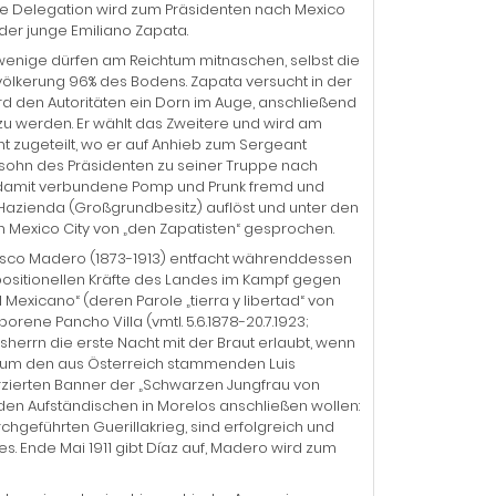
pfige Delegation wird zum Präsidenten nach Mexico
 der junge Emiliano Zapata.
u wenige dürfen am Reichtum mitnaschen, selbst die
evölkerung 96% des Bodens. Zapata versucht in der
ird den Autoritäten ein Dorn im Auge, anschließend
 zu werden. Er wählt das Zweitere und wird am
nt zugeteilt, wo er auf Anhieb zum Sergeant
rsohn des Präsidenten zu seiner Truppe nach
ze damit verbundene Pomp und Prunk fremd und
e Hazienda (Großgrundbesitz) auflöst und unter den
 in Mexico City von „den Zapatisten“ gesprochen.
sco Madero (1873-1913) entfacht währenddessen
ppositionellen Kräfte des Landes im Kampf gegen
Mexicano“ (deren Parole „tierra y libertad“ von
ene Pancho Villa (vmtl. 5.6.1878-20.7.1923;
sherrn die erste Nacht mit der Braut erlaubt, wenn
rrn um den aus Österreich stammenden Luis
zierten Banner der „Schwarzen Jungfrau von
 den Aufständischen in Morelos anschließen wollen:
chgeführten Guerillakrieg, sind erfolgreich und
es. Ende Mai 1911 gibt Díaz auf, Madero wird zum