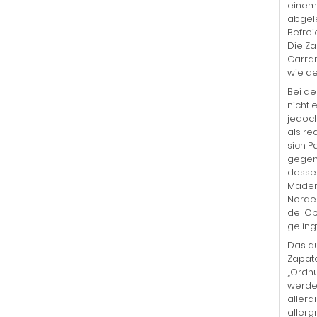
einem 
abgele
Befrei
Die Za
Carran
wie de
Bei de
nicht 
jedoch
als re
sich P
gegen 
dessen
Madera
Norden
del Ob
geling
Das au
Zapata
„Ordnu
werden
allerd
allerg