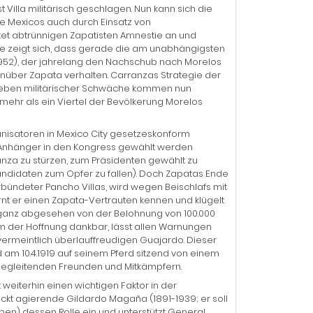
st Villa militärisch geschlagen. Nun kann sich die
te Mexicos auch durch Einsatz von
etet abtrünnigen Zapatisten Amnestie an und
se zeigt sich, dass gerade die am unabhängigsten
952), der jahrelang den Nachschub nach Morelos
über Zapata verhalten. Carranzas Strategie der
 Neben militärischer Schwäche kommen nun
mehr als ein Viertel der Bevölkerung Morelos
ganisatoren in Mexico City gesetzeskonform
e Anhänger in den Kongress gewählt werden
anza zu stürzen, zum Präsidenten gewählt zu
ndidaten zum Opfer zu fallen). Doch Zapatas Ende
rbündeter Pancho Villas, wird wegen Beischlafs mit
rnt er einen Zapata-Vertrauten kennen und klügelt
, ganz abgesehen von der Belohnung von 100.000
alm der Hoffnung dankbar, lässt allen Warnungen
ermeintlich überlauffreudigen Guajardo. Dieser
d am 10.4.1919 auf seinem Pferd sitzend von einem
 begleitenden Freunden und Mitkämpfern.
 weiterhin einen wichtigen Faktor in der
ckt agierende Gildardo Magaña (1891-1939; er soll
ben) dessen Rolle ein und unterstützt General