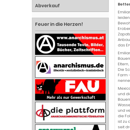
Better
Abverkauf
Emilia
leiden
Bewohn
Feuer in die Herzen!
Erober
Zapata
Anbau 
das Er
Emilia
Bauern
Eltern
Die Sc
Farm –
nennen
Mexico
und di
Bauern
Wasser
und ve
die Fo
ist zu
seit d