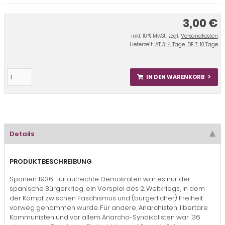
3,00 €
inkl. 10 % MwSt. zzgl.
Versandkosten
Lieferzeit:
AT 3-4 Tage, DE 7-10 Tage
IN DEN WARENKORB
Details
PRODUKTBESCHREIBUNG
Spanien 1936. Für aufrechte Demokraten war es nur der
spanische Bürgerkrieg, ein Vorspiel des 2. Weltkriegs, in dem
der Kampf zwischen Faschismus und (bürgerlicher) Freiheit
vorweg genommen wurde. Für andere, Anarchisten, libertäre
Kommunisten und vor allem Anarcho-Syndikalisten war '36