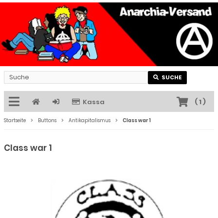
SUCHE
Kassa
(
1
)
Startseite
Buttons
Antikapitalismus
Class war 1
Class war 1