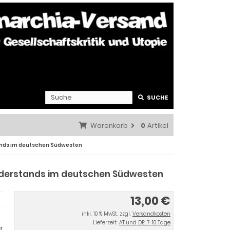
SUCHE
Warenkorb
0
Artikel
tands im deutschen Südwesten
Widerstands im deutschen Südwesten
13,00 €
inkl. 10 % MwSt. zzgl.
Versandkosten
Lieferzeit:
AT und DE: 7-10 Tage
er