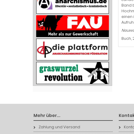
Band 
Hochmi
einen 
Aufruh
Neuwer
Buch, 
Mehr über...
Kontak
Zahlung und Versand
Konta