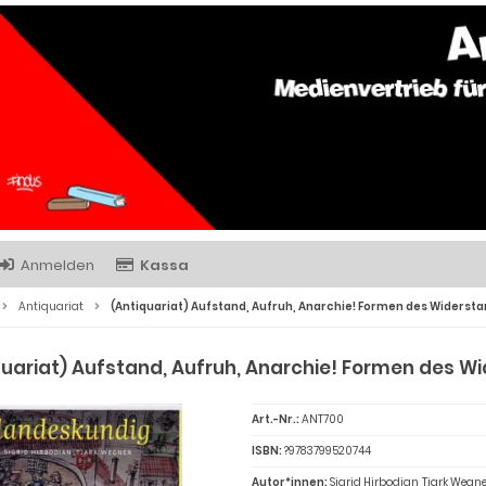
Anmelden
Kassa
Antiquariat
(Antiquariat) Aufstand, Aufruh, Anarchie! Formen des Widers
quariat) Aufstand, Aufruh, Anarchie! Formen des 
Art.-Nr.:
ANT700
ISBN:
?9783799520744
Autor*innen:
Sigrid Hirbodian, Tjark Wegn