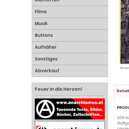
Filme
Musik
Buttons
Aufnäher
Sonstiges
Für ei
Abverkauf
Feuer in die Herzen!
Detai
PROD
2010 k
Stuttg
Landes