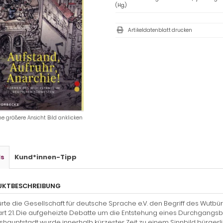
(Hg.)
Artikeldatenblatt drucken
ne größere Ansicht Bild anklicken
ls
Kund*innen-Tipp
UKTBESCHREIBUNG
ürte die Gesellschaft für deutsche Sprache e.V. den Begriff des Wutbü
art 21. Die aufgeheizte Debatte um die Entstehung eines Durchgan
hauptstadt wurde innerhalb kürzester Zeit zu einem Sinnbild bürgerli