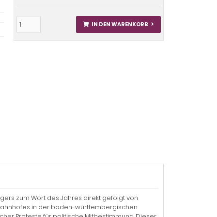
IN DEN WARENKORB
rgers zum Wort des Jahres direkt gefolgt von
gsbahnhofes in der baden-württembergischen
cher Proteste für politische Mitbestimmung. Dieser