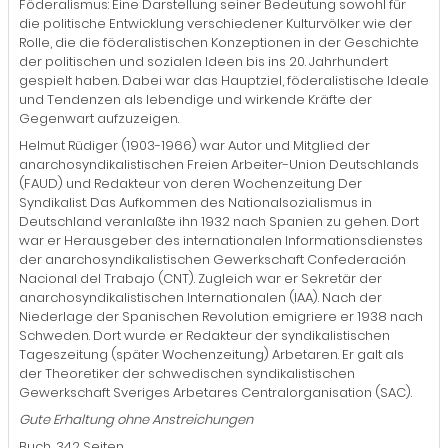
Föderalismus: Eine Darstellung seiner Bedeutung sowohl für
die politische Entwicklung verschiedener Kulturvölker wie der
Rolle, die die föderalistischen Konzeptionen in der Geschichte
der politischen und sozialen Ideen bis ins 20. Jahrhundert
gespielt haben. Dabei war das Hauptziel, föderalistische Ideale
und Tendenzen als lebendige und wirkende Kräfte der
Gegenwart aufzuzeigen.
Helmut Rüdiger (1903-1966) war Autor und Mitglied der
anarchosyndikalistischen Freien Arbeiter-Union Deutschlands
(FAUD) und Redakteur von deren Wochenzeitung Der
Syndikalist. Das Aufkommen des Nationalsozialismus in
Deutschland veranlaßte ihn 1932 nach Spanien zu gehen. Dort
war er Herausgeber des internationalen Informationsdienstes
der anarchosyndikalistischen Gewerkschaft Confederación
Nacional del Trabajo (CNT). Zugleich war er Sekretär der
anarchosyndikalistischen Internationalen (IAA). Nach der
Niederlage der Spanischen Revolution emigriere er 1938 nach
Schweden. Dort wurde er Redakteur der syndikalistischen
Tageszeitung (später Wochenzeitung) Arbetaren. Er galt als
der Theoretiker der schwedischen syndikalistischen
Gewerkschaft Sveriges Arbetares Centralorganisation (SAC).
Gute Erhaltung ohne Anstreichungen
Buch, 342 Seiten