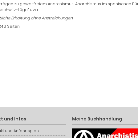
iträgen zu gewaltfreiem Anarchismus, Anarchismus im spanischen Bürg
uschwitz-Lüge" u.v.a.
liche Erhaltung ohne Anstreichungen
246 Seiten
t und Infos
Meine Buchhandlung
kt und Anfahrtsplan