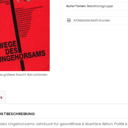
Autor*innen:
Redaktionsgruppe
Artikeldatenblatt drucken
ne größere Ansicht Bild anklicken
ls
UKTBESCHREIBUNG
es Ungehorsams. Jahrbuch für gewaltfreie & libertäre Aktion, Politik & Kul