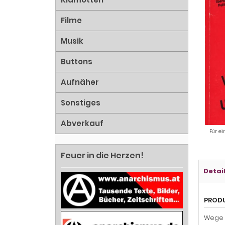
Filme
Musik
Buttons
Aufnäher
Sonstiges
Abverkauf
Für ei
Feuer in die Herzen!
Detai
PROD
Wege d