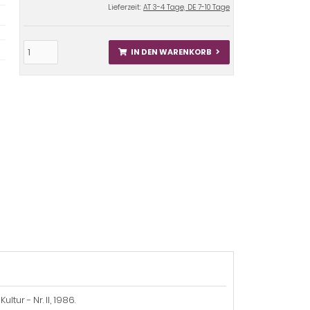
Lieferzeit:
AT 3-4 Tage, DE 7-10 Tage
IN DEN WARENKORB
tur - Nr. II, 1986.