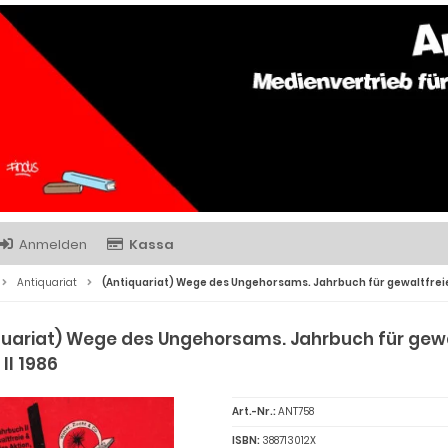
Anmelden
Kassa
Antiquariat
(Antiquariat) Wege des Ungehorsams. Jahrbuch für gewaltfreie & l
quariat) Wege des Ungehorsams. Jahrbuch für gewaltf
 II 1986
Art.-Nr.:
ANT758
ISBN:
388713012X