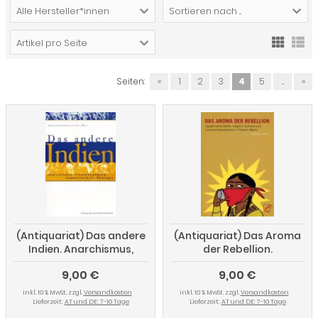
Alle Hersteller*innen
Sortieren nach ...
Artikel pro Seite
Seiten:
«
1
2
3
4
5
...
»
(Antiquariat) Das andere
(Antiquariat) Das Aroma
Indien. Anarchismus,
der Rebellion.
Frauenbewegung,
Zapatistischer Kaffee,
9,00 €
9,00 €
Gewaltfreiheit, Ökologie
indigener Aufstand und
autonome Kooperativen
inkl. 10 % MwSt. zzgl.
Versandkosten
inkl. 10 % MwSt. zzgl.
Versandkosten
in Chiapas
Lieferzeit:
AT und DE: 7-10 Tage
Lieferzeit:
AT und DE: 7-10 Tage