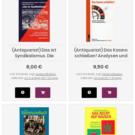
(Antiquariat) Das ist
(Antiquariat) Das Kasino
Syndikalismus. Die
schließen! Analysen und
Arbeiterbörsen des
Alternativen zum
8,00 €
9,50 €
Syndikalismus
Finanzmarktkapitalismus
inkl. 10 % MwSt. zzgl.
Versandkosten
inkl. 10 % MwSt. zzgl.
Versandkosten
Lieferzeit:
AT 3-4 Tage, DE 7-10 Tage
Lieferzeit:
AT und DE: 7-10 Tage