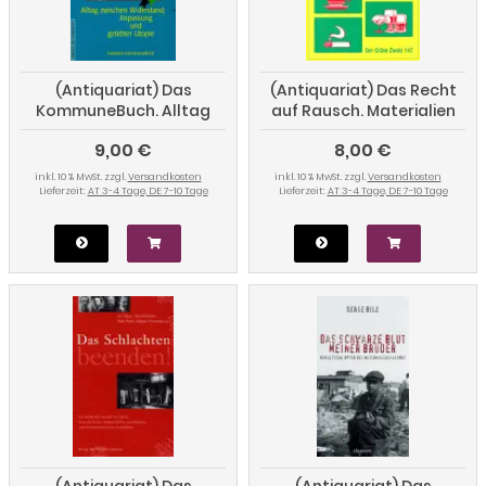
(Antiquariat) Das
(Antiquariat) Das Recht
KommuneBuch. Alltag
auf Rausch. Materialien
zwischen Widerstand,
zur Haschischdiskussion
9,00 €
8,00 €
Anpassung und gelebter
Utopie
inkl. 10 % MwSt. zzgl.
Versandkosten
inkl. 10 % MwSt. zzgl.
Versandkosten
Lieferzeit:
AT 3-4 Tage, DE 7-10 Tage
Lieferzeit:
AT 3-4 Tage, DE 7-10 Tage
(Antiquariat) Das
(Antiquariat) Das