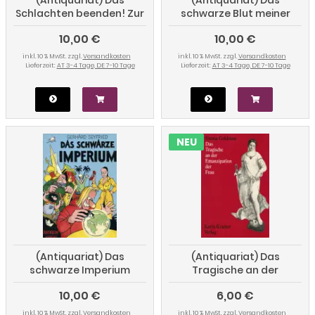
Schlachten beenden! Zur
schwarze Blut meiner
Kritik der Gewalt an
Brüder
10,00 €
10,00 €
Tieren. Anarchistische,
pazifistische,
inkl. 10 % MwSt. zzgl.
Versandkosten
inkl. 10 % MwSt. zzgl.
Versandkosten
feministische und
Lieferzeit:
AT 3-4 Tage, DE 7-10 Tage
Lieferzeit:
AT 3-4 Tage, DE 7-10 Tage
linkssozialistische
Traditionen
NEU
(Antiquariat) Das
(Antiquariat) Das
schwarze Imperium
Tragische an der
Emanzipation der Frau
10,00 €
6,00 €
inkl. 10 % MwSt. zzgl.
Versandkosten
inkl. 10 % MwSt. zzgl.
Versandkosten