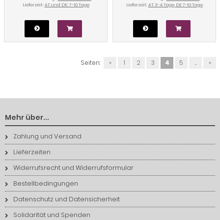
Lieferzeit:
AT und DE: 7-10 Tage
Lieferzeit:
AT 3-4 Tage, DE 7-10 Tage
Seiten:
«
1
2
3
4
5
...
»
Mehr über...
Zahlung und Versand
Lieferzeiten
Widerrufsrecht und Widerrufsformular
Bestellbedingungen
Datenschutz und Datensicherheit
Solidarität und Spenden