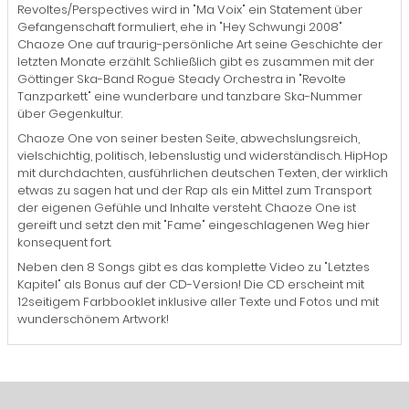
Revoltes/Perspectives wird in "Ma Voix" ein Statement über
Gefangenschaft formuliert, ehe in "Hey Schwungi 2008"
Chaoze One auf traurig-persönliche Art seine Geschichte der
letzten Monate erzählt. Schließlich gibt es zusammen mit der
Göttinger Ska-Band Rogue Steady Orchestra in "Revolte
Tanzparkett" eine wunderbare und tanzbare Ska-Nummer
über Gegenkultur.
Chaoze One von seiner besten Seite, abwechslungsreich,
vielschichtig, politisch, lebenslustig und widerständisch. HipHop
mit durchdachten, ausführlichen deutschen Texten, der wirklich
etwas zu sagen hat und der Rap als ein Mittel zum Transport
der eigenen Gefühle und Inhalte versteht. Chaoze One ist
gereift und setzt den mit "Fame" eingeschlagenen Weg hier
konsequent fort.
Neben den 8 Songs gibt es das komplette Video zu "Letztes
Kapitel" als Bonus auf der CD-Version! Die CD erscheint mit
12seitigem Farbbooklet inklusive aller Texte und Fotos und mit
wunderschönem Artwork!