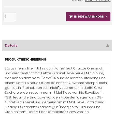
Lieferzeit:
AT und DE: 7-10 Tage
IN DEN WARENKORB
Details
PRODUKTBESCHREIBUNG
Etwas mehr als ein Jahr nach "Fame" legt Chaoze One nach
und veröffentlicht mit "Letztes Kapitel" eine neues Minialbum,
das neben dem vom "Fame"-Album bekannten Titelsong und
einem Remix 6 neue Stücke beinhaltet. Gewohnt hochpolitisch
geht es in "Freiheit herrscht nicht" zusammen mit Lotta C zur
Sache, werden zusammen mit Mal Eleve von Irie Revoltes in
"G8 illegal" die Eindrücke von den Protesten gegen den G8-
Gipfel verarbeitet und gemeinsam mit Mal Eleve, Lotta C und
Deadly T (Anarchist Academy) in "Imagine toi" Träume und
Utopien formuliert. Mit der kompletten Crew von Irie