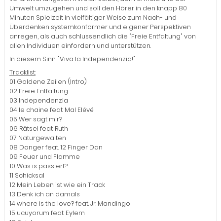
Umwelt umzugehen und soll den Hörer in den knapp 80
Minuten Spielzeit in vielfältiger Weise zum Nach- und
Überdenken systemkonformer und eigener Perspektiven
anregen, als auch schlussendlich die "Freie Entfaltung" von
allen Individuen einfordern und unterstützen.
In diesem Sinn: "Viva la Independenzia!"
Tracklist:
01 Goldene Zeilen (Intro)
02 Freie Entfaltung
03 Independenzia
04 le chaine feat. Mal Elévé
05 Wer sagt mir?
06 Rätsel feat. Ruth
07 Naturgewalten
08 Danger feat. 12 Finger Dan
09 Feuer und Flamme
10 Was is passiert?
11 Schicksal
12 Mein Leben ist wie ein Track
13 Denk ich an damals
14 where is the love? feat. Jr. Mandingo
15 ucuyorum feat. Eylem