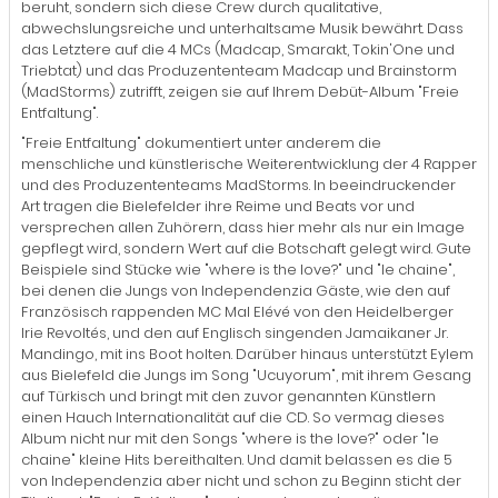
beruht, sondern sich diese Crew durch qualitative,
abwechslungsreiche und unterhaltsame Musik bewährt. Dass
das Letztere auf die 4 MCs (Madcap, Smarakt, Tokin'One und
Triebtat) und das Produzententeam Madcap und Brainstorm
(MadStorms) zutrifft, zeigen sie auf Ihrem Debüt-Album "Freie
Entfaltung".
"Freie Entfaltung" dokumentiert unter anderem die
menschliche und künstlerische Weiterentwicklung der 4 Rapper
und des Produzententeams MadStorms. In beeindruckender
Art tragen die Bielefelder ihre Reime und Beats vor und
versprechen allen Zuhörern, dass hier mehr als nur ein Image
gepflegt wird, sondern Wert auf die Botschaft gelegt wird. Gute
Beispiele sind Stücke wie "where is the love?" und "le chaine",
bei denen die Jungs von Independenzia Gäste, wie den auf
Französisch rappenden MC Mal Elévé von den Heidelberger
Irie Revoltés, und den auf Englisch singenden Jamaikaner Jr.
Mandingo, mit ins Boot holten. Darüber hinaus unterstützt Eylem
aus Bielefeld die Jungs im Song "Ucuyorum", mit ihrem Gesang
auf Türkisch und bringt mit den zuvor genannten Künstlern
einen Hauch Internationalität auf die CD. So vermag dieses
Album nicht nur mit den Songs "where is the love?" oder "le
chaine" kleine Hits bereithalten. Und damit belassen es die 5
von Independenzia aber nicht und schon zu Beginn sticht der