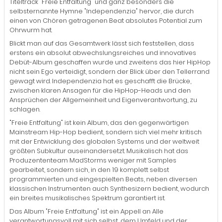
Titeltrack "Freie Entfaltung" und ganz besonders die
selbsternannte Hymne "Independenzia" hervor, die durch
einen von Chören getragenen Beat absolutes Potential zum
Ohrwurm hat.
Blickt man auf das Gesamtwerk lässt sich feststellen, dass
erstens ein absolut abwechslungsreiches und innovatives
Debüt-Album geschaffen wurde und zweitens das hier HipHop
nicht sein Ego verteidigt, sondern der Blick über den Tellerrand
gewagt wird. Independenzia hat es geschafft die Brücke,
zwischen klaren Ansagen für die HipHop-Heads und den
Ansprüchen der Allgemeinheit und Eigenverantwortung, zu
schlagen.
"Freie Entfaltung" ist kein Album, das den gegenwärtigen
Mainstream Hip-Hop bedient, sondern sich viel mehr kritisch
mit der Entwicklung des globalen Systems und der weltweit
größten Subkultur auseinandersetzt. Musikalisch hat das
Produzententeam MadStorms weniger mit Samples
gearbeitet, sondern sich, in den 19 komplett selbst
programmierten und eingespielten Beats, neben diversen
klassischen Instrumenten auch Synthesizern bedient, wodurch
ein breites musikalisches Spektrum garantiert ist.
Das Album "Freie Entfaltung" ist ein Appell an Alle
verantwortungsvoll mit sich selbst, dem Umfeld und der