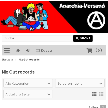
SUCHE
Kassa
(
0
)
Startseite
Nix Gut records
Nix Gut records
Alle Kategorien
Sortieren nach ...
Artikel pro Seite
Seiten:
1