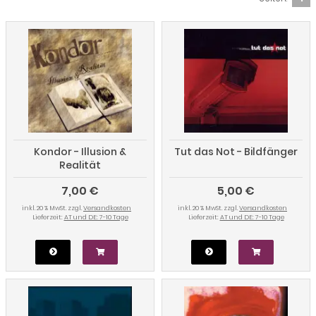
Kondor - Illusion &
Tut das Not - Bildfänger
Realität
7,00 €
5,00 €
inkl. 20 % MwSt. zzgl.
Versandkosten
inkl. 20 % MwSt. zzgl.
Versandkosten
Lieferzeit:
AT und DE: 7-10 Tage
Lieferzeit:
AT und DE: 7-10 Tage