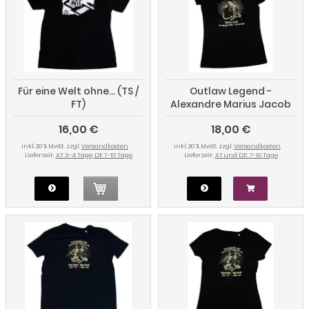
Für eine Welt ohne... (TS /
Outlaw Legend -
FT)
Alexandre Marius Jacob
(TAILL)
16,00 €
18,00 €
inkl. 20 % MwSt. zzgl.
Versandkosten
inkl. 20 % MwSt. zzgl.
Versandkosten
Lieferzeit:
AT 3-4 Tage, DE 7-10 Tage
Lieferzeit:
AT und DE: 7-10 Tage