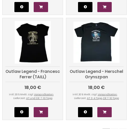
Outlaw Legend - Francesc
Outlaw Legend - Herschel
Ferrer (TAILL)
Grynszpan
18,00 €
18,00 €
inkl. 20 % MwSt. zzgl.
Versandkosten
inkl. 20 % MwSt. zzgl.
Versandkosten
Lieferzeit:
AT und DE: 7-10 Tage
Lieferzeit:
AT 3-4 Tage, DE 7-10 Tage