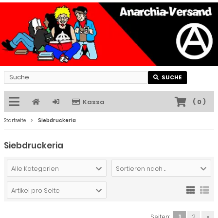
SUCHE
Kassa
(
0
)
Startseite
Siebdruckeria
Siebdruckeria
Alle Kategorien
Sortieren nach ...
Artikel pro Seite
Seiten:
1
2
»