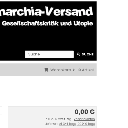
SUCHE
Warenkorb
0
Artikel
0,00 €
inkl. 20 % MwSt. zzgl.
Versandkosten
Lieferzeit:
AT 3-4 Tage, DE 7-10 Tage