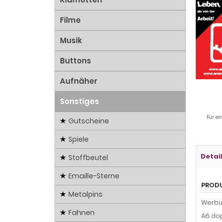
Filme
Musik
Buttons
Aufnäher
Sonstiges
Für ei
Gutscheine
Spiele
Detai
Stoffbeutel
Emaille-Sterne
PROD
Metalpins
Werbun
Fahnen
A6 dop