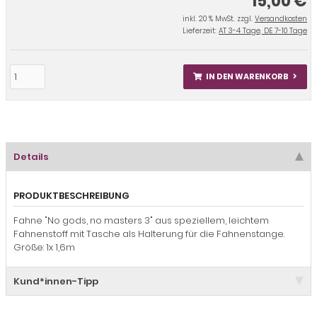
15,00 €
inkl. 20 % MwSt. zzgl.
Versandkosten
Lieferzeit:
AT 3-4 Tage, DE 7-10 Tage
IN DEN WARENKORB
Details
PRODUKTBESCHREIBUNG
Fahne "No gods, no masters 3" aus speziellem, leichtem
Fahnenstoff mit Tasche als Halterung für die Fahnenstange.
Größe: 1x 1,6m
Kund*innen-Tipp