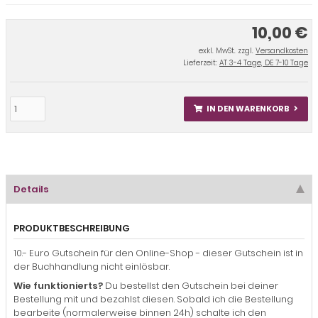
10,00 €
exkl. MwSt. zzgl.
Versandkosten
Lieferzeit:
AT 3-4 Tage, DE 7-10 Tage
IN DEN WARENKORB
Details
PRODUKTBESCHREIBUNG
10.- Euro Gutschein für den Online-Shop - dieser Gutschein ist in
der Buchhandlung nicht einlösbar.
Wie funktionierts?
Du bestellst den Gutschein bei deiner
Bestellung mit und bezahlst diesen. Sobald ich die Bestellung
bearbeite (normalerweise binnen 24h) schalte ich den