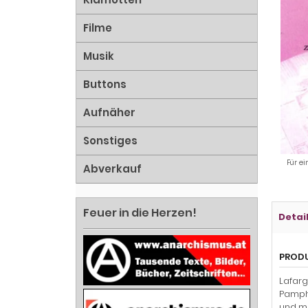
Filme
Musik
Buttons
Aufnäher
Sonstiges
Für ei
Abverkauf
Feuer in die Herzen!
Detai
PROD
Lafarg
Pamphl
und me