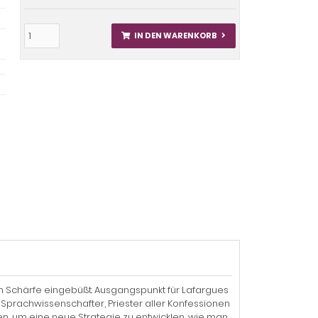
IN DEN WARENKORB
hen Schärfe eingebüßt. Ausgangspunkt für Lafargues
, Sprachwissenschafter, Priester aller Konfessionen
, um eine neue Strategie zu entwicklen, wie man