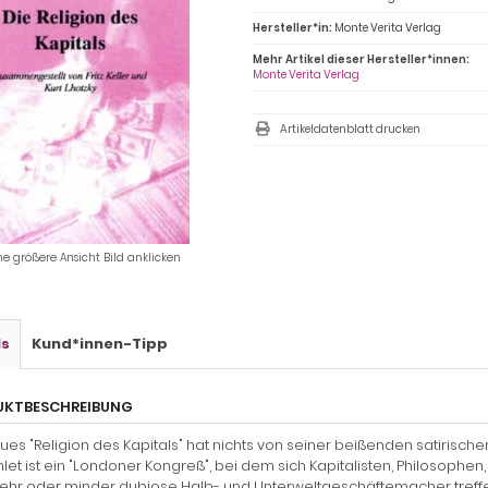
Hersteller*in:
Monte Verita Verlag
Mehr Artikel dieser Hersteller*innen:
Monte Verita Verlag
Artikeldatenblatt drucken
ne größere Ansicht Bild anklicken
ls
Kund*innen-Tipp
UKTBESCHREIBUNG
ues "Religion des Kapitals" hat nichts von seiner beißenden satirisc
et ist ein "Londoner Kongreß", bei dem sich Kapitalisten, Philosophen
hr oder minder dubiose Halb- und Unterweltgeschäftemacher treffen