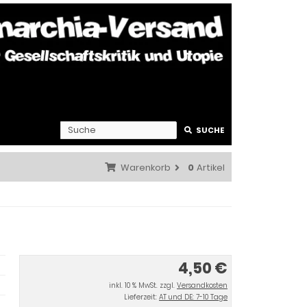
SUCHE
Warenkorb
0
Artikel
4,50 €
inkl. 10 % MwSt. zzgl.
Versandkosten
Lieferzeit:
AT und DE: 7-10 Tage