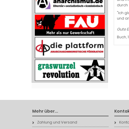
durch 
"Ich g
und an
Gute E
Buch, 
Mehr über...
Kontak
Zahlung und Versand
Konta