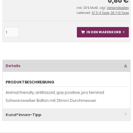
0,80 €
inkl. 20 % MwSt. zzgl.
Versandkosten
Lieferzeit:
AT 3-4 Tage, DE 7-10 Tage
IN DEN WARENKORB
Details
PRODUKTBESCHREIBUNG
Animal friendly, antifascist, gay positive, pro feminist
Schwarzweißer Button mit 25mm Durchmesser
Kund*innen-Tipp