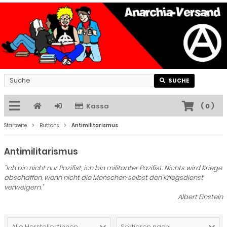
SUCHE
Kassa
(
0
)
Startseite
Buttons
Antimilitarismus
Antimilitarismus
"Ich bin nicht nur Pazifist, ich bin militanter Pazifist. Nichts wird Kriege
abschaffen, wenn nicht die Menschen selbst den Kriegsdienst
verweigern."
Albert Einstein
Alle Hersteller*innen
Sortieren nach ...