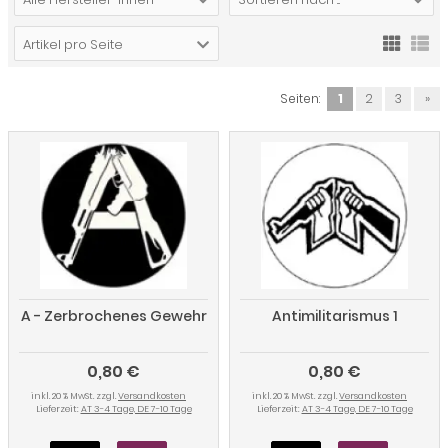
Artikel pro Seite
Seiten:
1
2
3
»
A - Zerbrochenes Gewehr
Antimilitarismus 1
0,80 €
0,80 €
inkl. 20 % MwSt. zzgl.
Versandkosten
inkl. 20 % MwSt. zzgl.
Versandkosten
Lieferzeit:
AT 3-4 Tage, DE 7-10 Tage
Lieferzeit:
AT 3-4 Tage, DE 7-10 Tage