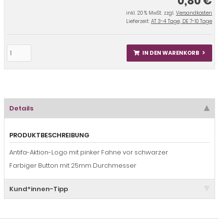
0,80 €
inkl. 20 % MwSt. zzgl.
Versandkosten
Lieferzeit:
AT 3-4 Tage, DE 7-10 Tage
IN DEN WARENKORB
Details
PRODUKTBESCHREIBUNG
Antifa-Aktion-Logo mit pinker Fahne vor schwarzer
Farbiger Button mit 25mm Durchmesser
Kund*innen-Tipp