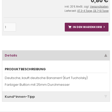
0,80 €
inkl. 20 % MwSt. zzgl.
Versandkosten
Lieferzeit:
AT 3-4 Tage, DE 7-10 Tage
IN DEN WARENKORB
Details
PRODUKTBESCHREIBUNG
Deutsche, kauft deutsche Bananen! (Kurt Tucholsky)
Farbiger Button mit 25mm Durchmesser
Kund*innen-Tipp