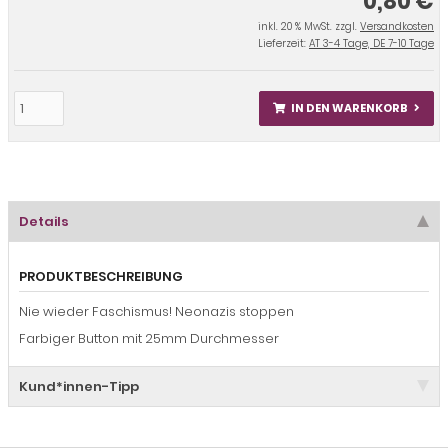
0,80 €
inkl. 20 % MwSt. zzgl.
Versandkosten
Lieferzeit:
AT 3-4 Tage, DE 7-10 Tage
IN DEN WARENKORB
Details
PRODUKTBESCHREIBUNG
Nie wieder Faschismus! Neonazis stoppen
Farbiger Button mit 25mm Durchmesser
Kund*innen-Tipp