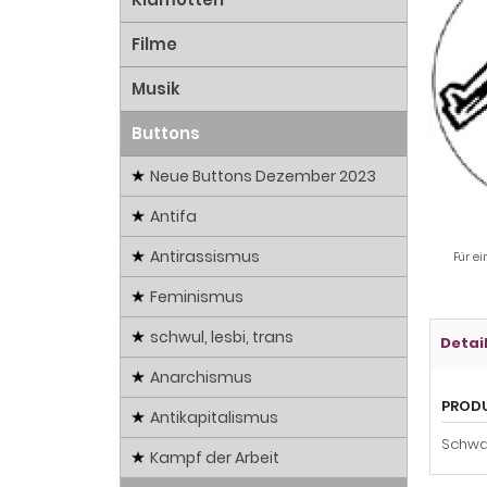
Filme
Musik
Buttons
Neue Buttons Dezember 2023
Antifa
Antirassismus
Für ei
Feminismus
schwul, lesbi, trans
Detai
Anarchismus
PROD
Antikapitalismus
Schwa
Kampf der Arbeit