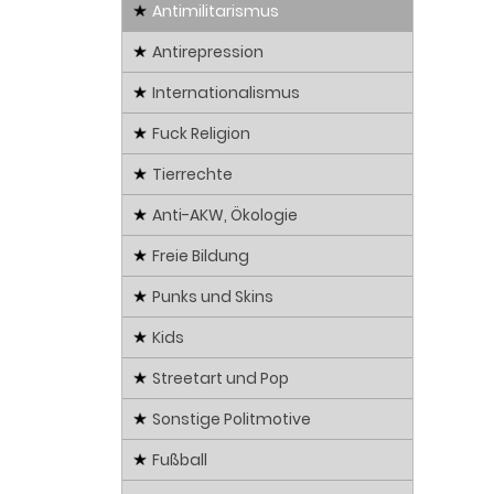
Antimilitarismus
Antirepression
Internationalismus
Fuck Religion
Tierrechte
Anti-AKW, Ökologie
Freie Bildung
Punks und Skins
Kids
Streetart und Pop
Sonstige Politmotive
Fußball