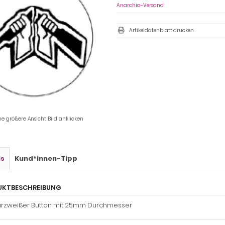
Anarchia-Versand
Artikeldatenblatt drucken
ne größere Ansicht Bild anklicken
ls
Kund*innen-Tipp
UKTBESCHREIBUNG
rzweißer Button mit 25mm Durchmesser