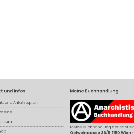
t und Infos
Meine Buchhandlung
kt und Anfahrtsplan
cheine
essum
Meine Buchhandlung befindet sic
map
Oelweingasse 36/5, 1150 Wien
-