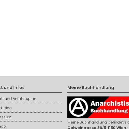
t und Infos
Meine Buchhandlung
kt und Anfahrtsplan
cheine
essum
Meine Buchhandlung befindet sic
map
Oelweingasse 36/5, 1150 Wien
-