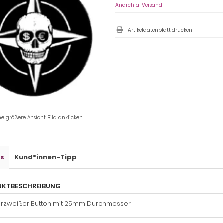
Anarchia-Versand
Artikeldatenblatt drucken
ne größere Ansicht Bild anklicken
ls
Kund*innen-Tipp
UKTBESCHREIBUNG
rzweißer Button mit 25mm Durchmesser