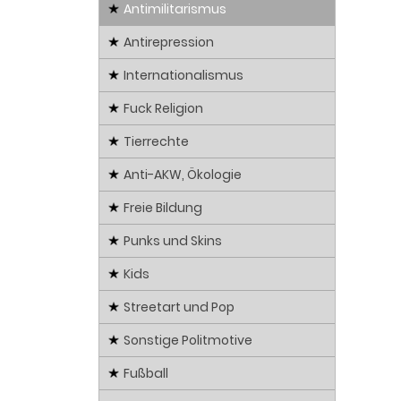
Antimilitarismus
Antirepression
Internationalismus
Fuck Religion
Tierrechte
Anti-AKW, Ökologie
Freie Bildung
Punks und Skins
Kids
Streetart und Pop
Sonstige Politmotive
Fußball