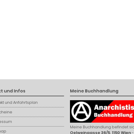
t und Infos
Meine Buchhandlung
kt und Anfahrtsplan
cheine
essum
Meine Buchhandlung befindet sic
map
Oelweingasse 36/5, 1150 Wien
-