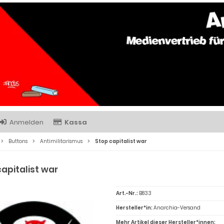
Anmelden
Kassa
Buttons
Antimilitarismus
Stop capitalist war
capitalist war
Art.-Nr.:
B833
Hersteller*in:
Anarchia-Versand
Mehr Artikel dieser Hersteller*innen: