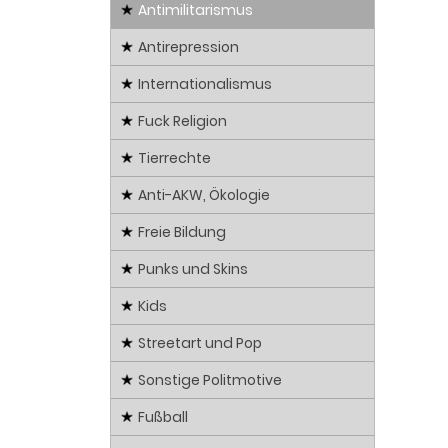
Antimilitarismus
Antirepression
Internationalismus
Fuck Religion
Tierrechte
Anti-AKW, Ökologie
Freie Bildung
Punks und Skins
Kids
Streetart und Pop
Sonstige Politmotive
Fußball