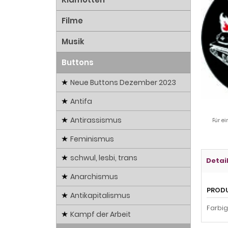
Filme
Musik
Buttons
Neue Buttons Dezember 2023
Antifa
Antirassismus
Für ei
Feminismus
schwul, lesbi, trans
Detai
Anarchismus
PROD
Antikapitalismus
Farbi
Kampf der Arbeit