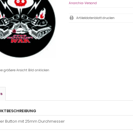
Anarchia-Versand
Artikeldatenblatt drucken
ne größere Ansicht Bild anklicken
ls
UKTBESCHREIBUNG
ger Button mit 25mm Durchmesser