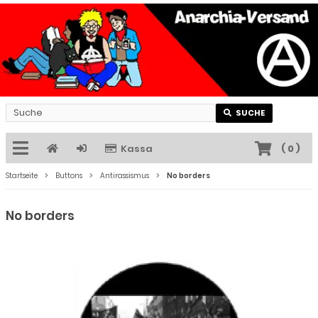
SUCHE
Kassa
(
0
)
Startseite
Buttons
Antirassismus
No borders
No borders