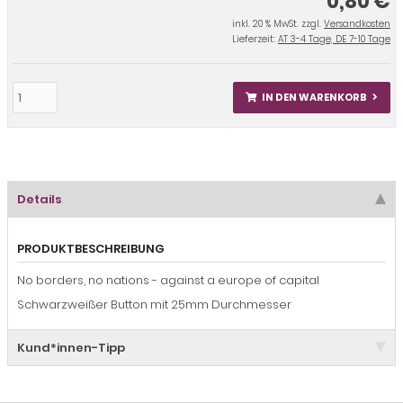
0,80 €
inkl. 20 % MwSt. zzgl.
Versandkosten
Lieferzeit:
AT 3-4 Tage, DE 7-10 Tage
IN DEN WARENKORB
Details
PRODUKTBESCHREIBUNG
No borders, no nations - against a europe of capital
Schwarzweißer Button mit 25mm Durchmesser
Kund*innen-Tipp