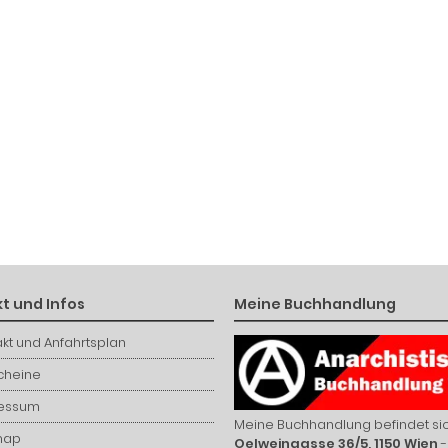
t und Infos
Meine Buchhandlung
kt und Anfahrtsplan
cheine
essum
Meine Buchhandlung befindet sic
map
Oelweingasse 36/5, 1150 Wien
-