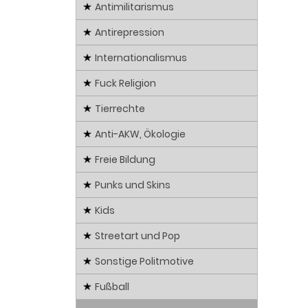
Antimilitarismus
Antirepression
Internationalismus
Fuck Religion
Tierrechte
Anti-AKW, Ökologie
Freie Bildung
Punks und Skins
Kids
Streetart und Pop
Sonstige Politmotive
Fußball