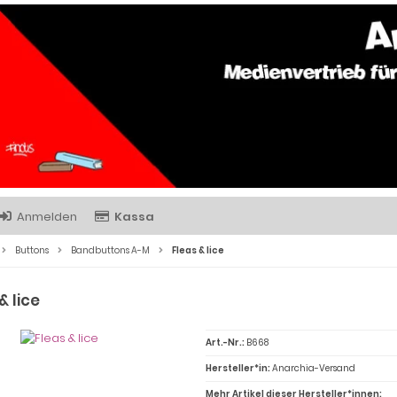
Anmelden
Kassa
Buttons
Bandbuttons A-M
Fleas & lice
& lice
Art.-Nr.:
B668
Hersteller*in:
Anarchia-Versand
Mehr Artikel dieser Hersteller*innen: