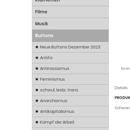
Filme
Musik
Buttons
Neue Buttons Dezember 2023
Antifa
Antirassismus
Für ei
Feminismus
Details
schwul, lesbi, trans
PRODUK
Anarchismus
Schwarz
Antikapitalismus
Kampf der Arbeit