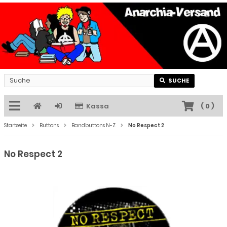
SUCHE
Kassa
(
0
)
Startseite
Buttons
Bandbuttons N-Z
No Respect 2
No Respect 2