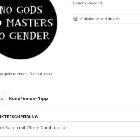
Anarchia-Versand
Artikeldatenblatt drucken
ne größere Ansicht Bild anklicken
ls
Kund*innen-Tipp
UKTBESCHREIBUNG
ger Button mit 25mm Durchmesser