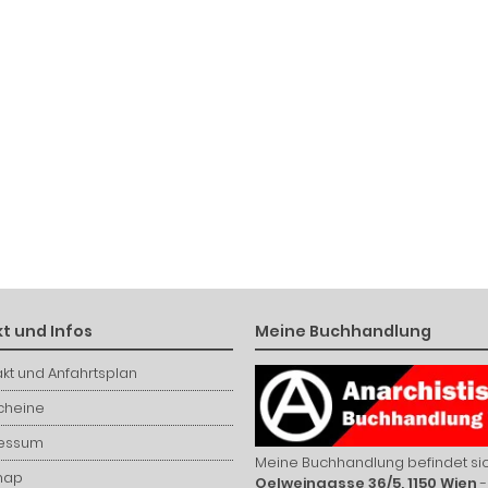
t und Infos
Meine Buchhandlung
kt und Anfahrtsplan
cheine
essum
Meine Buchhandlung befindet sic
map
Oelweingasse 36/5, 1150 Wien
-