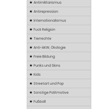
Antimilitarismus
Antirepression
Internationalismus
Fuck Religion
Tierrechte
Anti-AKW, Ökologie
Freie Bildung
Punks und Skins
Kids
Streetart und Pop
Sonstige Politmotive
Fußball