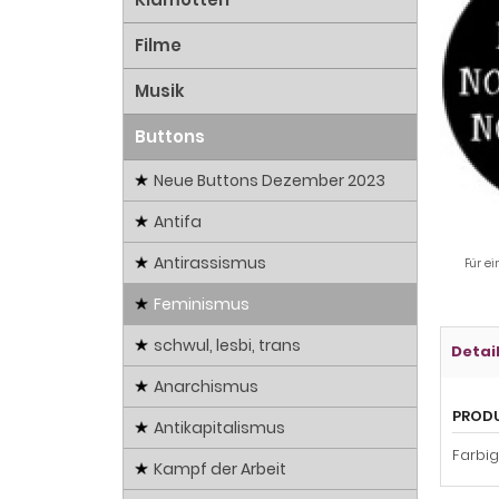
Filme
Musik
Buttons
Neue Buttons Dezember 2023
Antifa
Antirassismus
Für ei
Feminismus
schwul, lesbi, trans
Detai
Anarchismus
PROD
Antikapitalismus
Farbi
Kampf der Arbeit