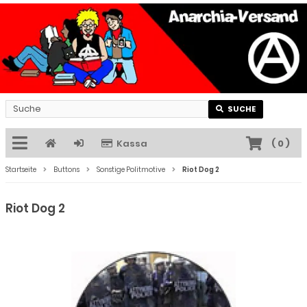
SUCHE
Kassa
(
0
)
Startseite
Buttons
Sonstige Politmotive
Riot Dog 2
Riot Dog 2