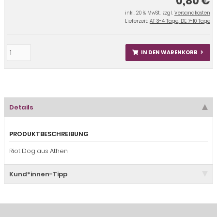
0,80 €
inkl. 20 % MwSt. zzgl.
Versandkosten
Lieferzeit:
AT 3-4 Tage, DE 7-10 Tage
IN DEN WARENKORB
Details
PRODUKTBESCHREIBUNG
Riot Dog aus Athen
Kund*innen-Tipp