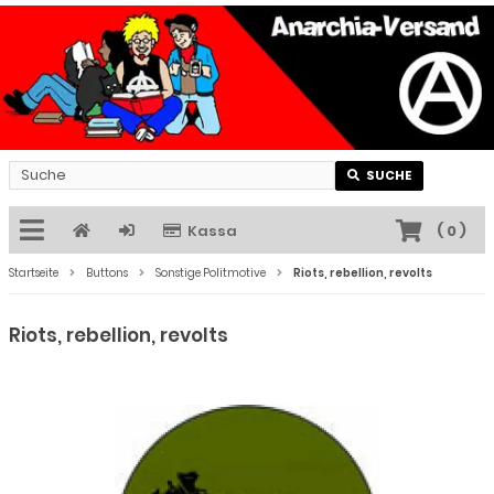
SUCHE
Kassa
(
0
)
Startseite
Buttons
Sonstige Politmotive
Riots, rebellion, revolts
Riots, rebellion, revolts