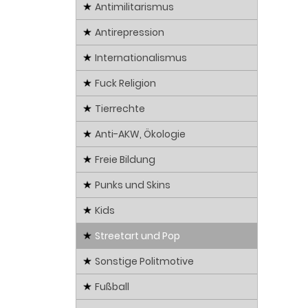
Antimilitarismus
Antirepression
Internationalismus
Fuck Religion
Tierrechte
Anti-AKW, Ökologie
Freie Bildung
Punks und Skins
Kids
Streetart und Pop
Sonstige Politmotive
Fußball