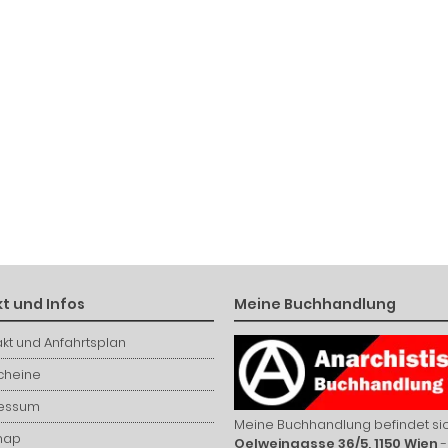
t und Infos
Meine Buchhandlung
kt und Anfahrtsplan
cheine
essum
Meine Buchhandlung befindet sic
map
Oelweingasse 36/5, 1150 Wien
-