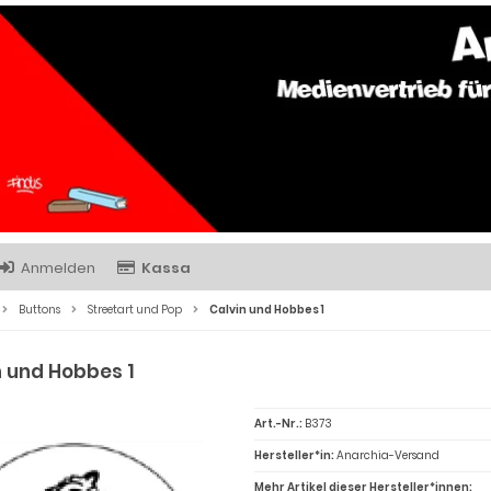
Anmelden
Kassa
Buttons
Streetart und Pop
Calvin und Hobbes 1
n und Hobbes 1
Art.-Nr.:
B373
Hersteller*in:
Anarchia-Versand
Mehr Artikel dieser Hersteller*innen: