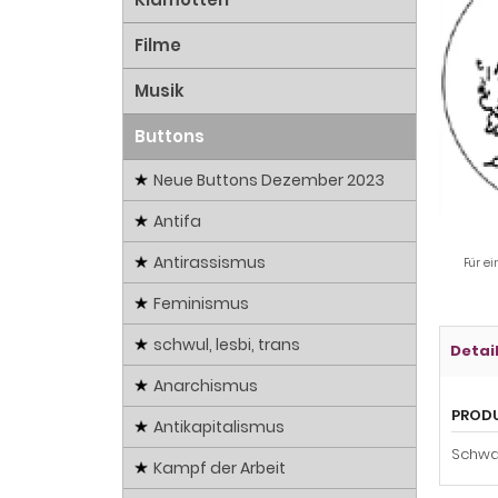
Filme
Musik
Buttons
Neue Buttons Dezember 2023
Antifa
Antirassismus
Für ei
Feminismus
schwul, lesbi, trans
Detai
Anarchismus
PROD
Antikapitalismus
Schwa
Kampf der Arbeit