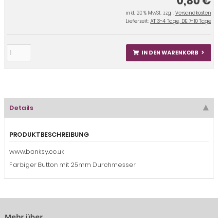
0,80 €
inkl. 20 % MwSt. zzgl.
Versandkosten
Lieferzeit:
AT 3-4 Tage, DE 7-10 Tage
IN DEN WARENKORB
Details
PRODUKTBESCHREIBUNG
www.banksy.co.uk
Farbiger Button mit 25mm Durchmesser
Mehr über...