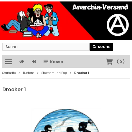
SUCHE
Kassa
(
0
)
Startseite
Buttons
Streetart und Pop
Drooker 1
Drooker 1