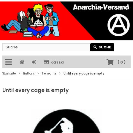
SUCHE
Kassa
(
0
)
Startseite
Buttons
Tierrechte
Until every cage is empty
Until every cage is empty