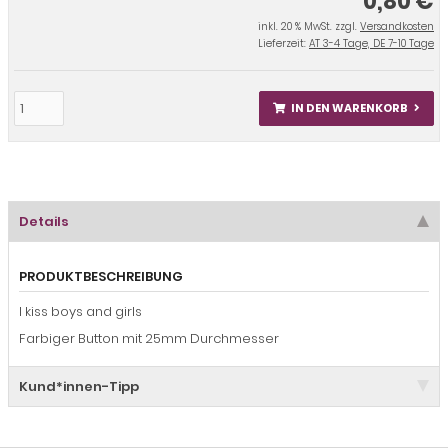
0,80 €
inkl. 20 % MwSt. zzgl.
Versandkosten
Lieferzeit:
AT 3-4 Tage, DE 7-10 Tage
IN DEN WARENKORB
Details
PRODUKTBESCHREIBUNG
I kiss boys and girls
Farbiger Button mit 25mm Durchmesser
Kund*innen-Tipp