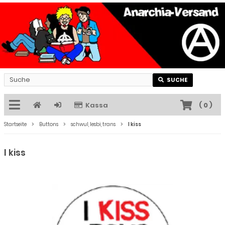
SUCHE
Kassa
(
0
)
Startseite
Buttons
schwul, lesbi, trans
I kiss
I kiss