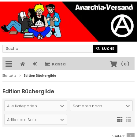
SUCHE
Kassa
(
0
)
Startseite
Edition Büchergilde
Edition Büchergilde
Alle Kategorien
Sortieren nach ...
Artikel pro Seite
Seiten:
1