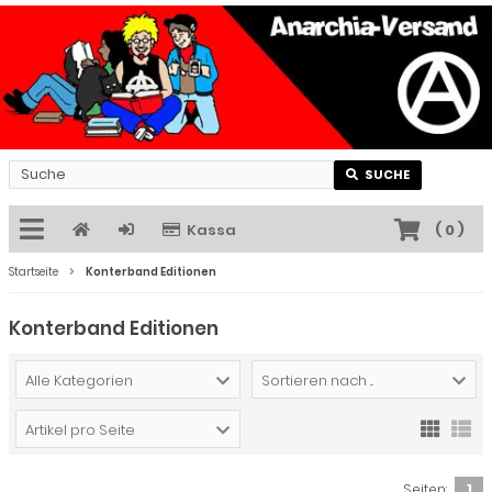
SUCHE
Kassa
(
0
)
Startseite
Konterband Editionen
Konterband Editionen
Alle Kategorien
Sortieren nach ...
Artikel pro Seite
Seiten:
1