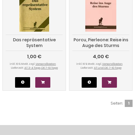
Das repräsentative
Porcu, Pierleone: Reise ins
System
Auge des Sturms
1,00 €
4,00 €
inkl. 10 % MwSt. zzgl.
Versandkosten
inkl. 10 % MwSt. zzgl.
Versandkosten
Lieferzeit:
AT 3-4 Tage, DE 7-10 Tage
Lieferzeit:
AT und DE: 7-10 Tage
Seiten:
1