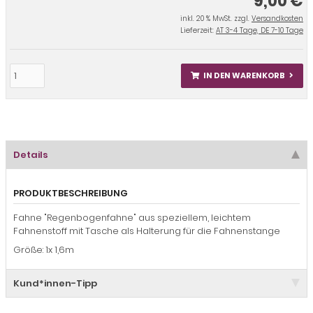
9,00 €
inkl. 20 % MwSt. zzgl.
Versandkosten
Lieferzeit:
AT 3-4 Tage, DE 7-10 Tage
IN DEN WARENKORB
Details
PRODUKTBESCHREIBUNG
Fahne "Regenbogenfahne" aus speziellem, leichtem
Fahnenstoff mit Tasche als Halterung für die Fahnenstange
Größe: 1x 1,6m
Kund*innen-Tipp